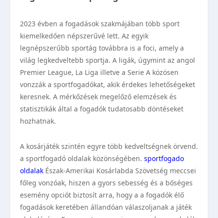
2023 évben a fogadások szakmájában több sport
kiemelkedően népszerűvé lett. Az egyik
legnépszerűbb sportág továbbra is a foci, amely a
világ legkedveltebb sportja. A ligák, úgymint az angol
Premier League, La Liga illetve a Serie A közösen
vonzzák a sportfogadókat, akik érdekes lehetőségeket
keresnek. A mérkőzések megelőző elemzések és
statisztikák által a fogadók tudatosabb döntéseket
hozhatnak.
A kosárjáték szintén egyre több kedveltségnek örvend.
a sportfogadó oldalak közönségében.
sportfogado
oldalak
Észak-Amerikai Kosárlabda Szövetség meccsei
főleg vonzóak, hiszen a gyors sebesség és a bőséges
esemény opciót biztosít arra, hogy a a fogadók élő
fogadások keretében állandóan válaszoljanak a játék