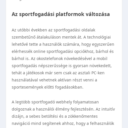
Az sportfogadási platformok változása
Az utóbbi években az sportfogadási oldalak
szembetűnő átalakuláson mentek át. A technológiai
lehetővé tette a használók számára, hogy egyszerűen
elérhessék online sportfogadási opciókhoz, bárhol és
bárhol is. Az okostelefonok növekedésével a mobil
sportfogadás népszerűssége is gyorsan növekedett,
tehát a játékosok már sem csak az asztali PC-ken
használatával vehetnek aktívan részt venni a
sportesemények előtti fogadásokban.
A legtöbb sportfogadó webhely folyamatosan
dolgoznak a használói élmény fejlesztésén. Az intuitív
dizájn, a sebes betöltési és a zökkenőmentes
navigáció mind segítenek ahhoz, hogy a felhasználók