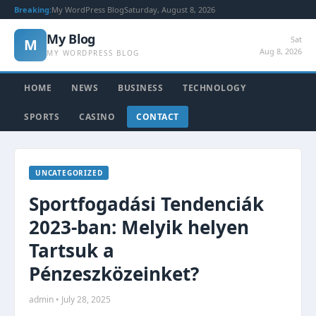
Breaking:
My WordPress Blog
Saturday, August 8, 2026
My Blog
Sat
M
Aug 8, 2026
MY WORDPRESS BLOG
HOME
NEWS
BUSINESS
TECHNOLOGY
SPORTS
CASINO
CONTACT
UNCATEGORIZED
Sportfogadási Tendenciák
2023-ban: Melyik helyen
Tartsuk a
Pénzeszközeinket?
admin • July 28, 2025